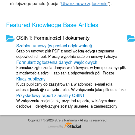
niniejszego panelu (opcja "
Utwórz nowe zgłoszenie
").
Featured Knowledge Base Articles
OSINT: Formalności i dokumenty
Szablon umowy (w postaci edytowalnej)
Szablon umowy: plik PDF z możliwością edycji i zapisania
odpowiednich pól. Proszę wypełnić szablon umowy i złożyć
Formularz zgłoszenia danych wejściowych
podpis osoby ...
Formularz zgłoszenia danych wejściowych, w tym (polecany) plik
z możliwością edycji i zapisania odpowiednich pól. Proszę
Klucz publiczny
wypełnić ...
Klucz publiczny do zaszyfrowania wiadomości e-mail (dla
adresu: jacek @ namyslo . biz). W załączeniu jako plik oraz jako
Przykładowy raport z analizy OSINT
kod: -----BEGIN PGP ...
W załączeniu znajduje się przykład raportu, w którym dane
osobowe i identyfikacyjne zostały usunięte, a zamieszczony
diagram jest wyłącznie ...
Copyright © 2026 Strefa Partnera - All rights reserved.